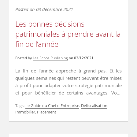
Posted on
03 décembre 2021
Les bonnes décisions
patrimoniales à prendre avant la
fin de l’année
Posted by
Les Echos Publishing
on
03/12/2021
La fin de l’année approche à grand pas. Et les
quelques semaines qui restent peuvent être mises
à profit pour adapter votre stratégie patrimoniale
et pour bénéficier de certains avantages. Vous
avez jusqu’au 31 décembre 2021 pour profiter de
Tags:
Le Guide du Chef d'Entreprise
,
Défiscalisation
,
certains régimes de faveur ou pour vous préparer
Immobilier
,
Placement
à la nouvelle donne fiscale de 2022. Tour
d’horizon des changements à venir et des
arbitrages qui s’imposent. …
Read More
…
Read More