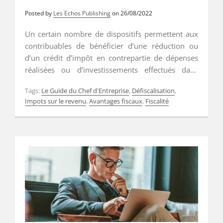
Posted by
Les Echos Publishing
on
26/08/2022
Un certain nombre de dispositifs permettent aux
contribuables de bénéficier d’une réduction ou
d’un crédit d’impôt en contrepartie de dépenses
réalisées ou d’investissements effectués dans
certains secteurs. Voici un panorama des
Tags:
Le Guide du Chef d'Entreprise
,
Défiscalisation
,
principaux dispositifs que vous pouvez utiliser
Impots sur le revenu
,
Avantages fiscaux
,
Fiscalité
pour réduire votre imposition en 2023. …
Read More
…
Read More