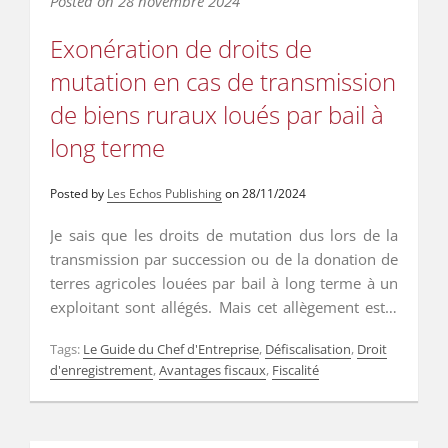
Posted on
28 novembre 2024
Exonération de droits de
mutation en cas de transmission
de biens ruraux loués par bail à
long terme
Posted by
Les Echos Publishing
on
28/11/2024
Je sais que les droits de mutation dus lors de la
transmission par succession ou de la donation de
terres agricoles louées par bail à long terme à un
exploitant sont allégés. Mais cet allègement est-il
renforcé lorsque le locataire exploitant est un
Tags:
Le Guide du Chef d'Entreprise
,
Défiscalisation
,
Droit
jeune agriculteur ? …
Read More
…
Read More
d'enregistrement
,
Avantages fiscaux
,
Fiscalité