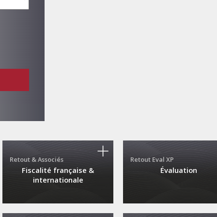
Retout & Associés
Retout Eval XP
Fiscalité française &
Évaluation
internationale
22, rue Boissière