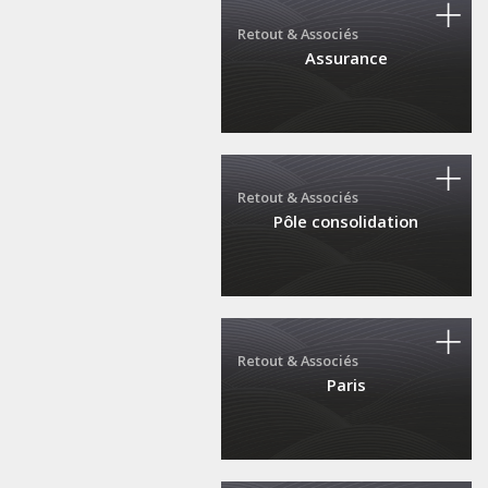
75116 Paris
Retout & Associés
01 55 80 70 20
Assurance
22, rue Boissière
75116 Paris
Retout & Associés
01 84 25 50 00
Pôle consolidation
David
SZULMAN
160, rue Montmartre
Associé
75002 Paris
dszulman@retout.fr
Retout & Associés
01 55 80 70 20
Paris
Jaï
RAMA
160, rue Montmartre
Associé