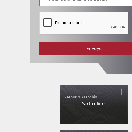
Retout & Associés
Particuliers
22, rue Boissière