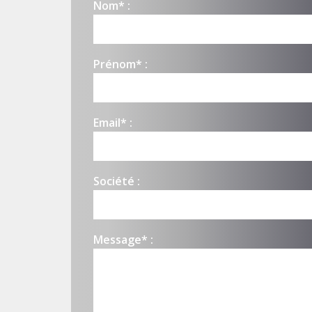
Nom* :
Prénom* :
Email* :
Société :
Message* :