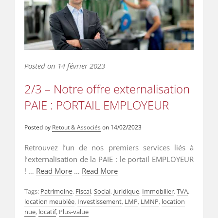
Posted on
14 février 2023
2/3 – Notre offre externalisation
PAIE : PORTAIL EMPLOYEUR
Posted by
Retout & Associés
on
14/02/2023
Retrouvez l’un de nos premiers services liés à
l’externalisation de la PAIE : le portail EMPLOYEUR
! …
Read More
…
Read More
Tags:
Patrimoine
,
Fiscal
,
Social
,
Juridique
,
Immobilier
,
TVA
,
location meublée
,
Investissement
,
LMP
,
LMNP
,
location
nue
,
locatif
,
Plus-value