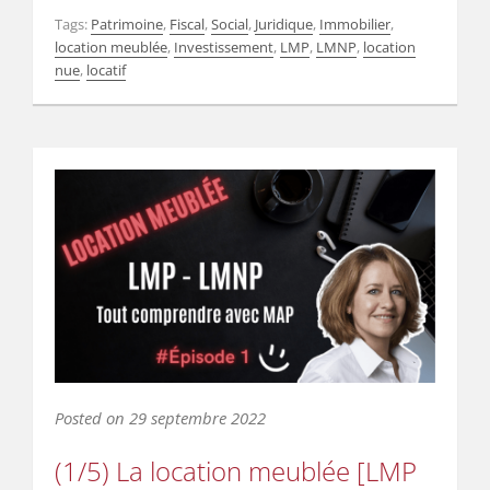
Tags:
Patrimoine
,
Fiscal
,
Social
,
Juridique
,
Immobilier
,
location meublée
,
Investissement
,
LMP
,
LMNP
,
location
nue
,
locatif
Posted on
29 septembre 2022
(1/5) La location meublée [LMP