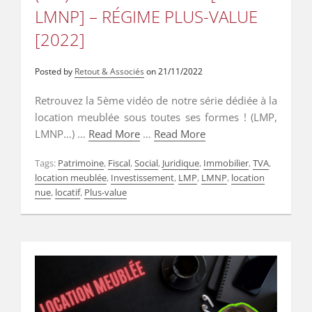
LMNP] – RÉGIME PLUS-VALUE
[2022]
Posted by
Retout & Associés
on
21/11/2022
Retrouvez la 5ème vidéo de notre série dédiée à la
location meublée sous toutes ses formes ! (LMP,
LMNP…) …
Read More
…
Read More
Tags:
Patrimoine
,
Fiscal
,
Social
,
Juridique
,
Immobilier
,
TVA
,
location meublée
,
Investissement
,
LMP
,
LMNP
,
location
nue
,
locatif
,
Plus-value