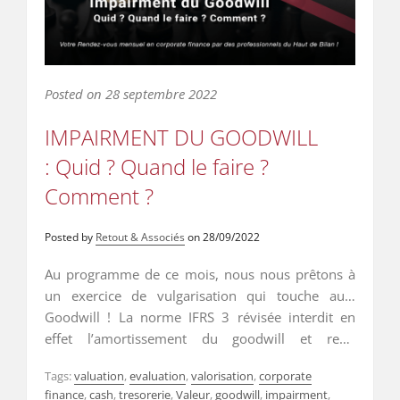
Posted on
28 septembre 2022
IMPAIRMENT DU GOODWILL
: Quid ? Quand le faire ?
Comment ?
Posted by
Retout & Associés
on
28/09/2022
Au programme de ce mois, nous nous prêtons à
un exercice de vulgarisation qui touche au…
Goodwill ! La norme IFRS 3 révisée interdit en
effet l’amortissement du goodwill et rend
obligatoire la conduite de tests de dépréciation
Tags:
valuation
,
evaluation
,
valorisation
,
corporate
(dits « impairment tests ») à chaque arrêté de
finance
,
cash
,
tresorerie
,
Valeur
,
goodwill
,
impairment
,