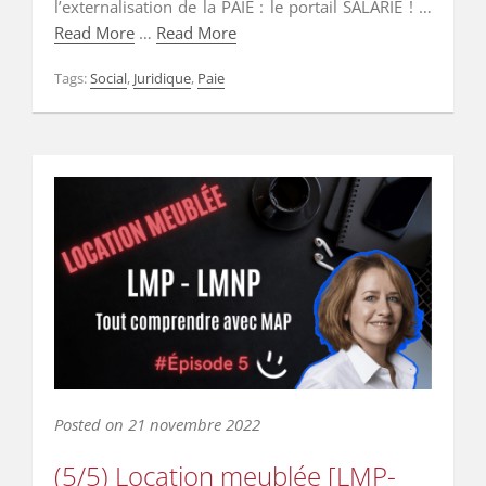
l’externalisation de la PAIE : le portail SALARIÉ ! …
Read More
…
Read More
Tags:
Social
,
Juridique
,
Paie
Posted on
21 novembre 2022
(5/5) Location meublée [LMP-