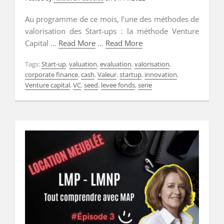
Au programme de ce mois, l’une des méthodes de
valorisation des Start-ups : la méthode Venture
Capital …
Read More
…
Read More
Tags:
Start-up
,
valuation
,
evaluation
,
valorisation
,
corporate finance
,
cash
,
Valeur
,
startup
,
innovation
,
Venture capital
,
VC
,
seed
,
levee fonds
,
serie