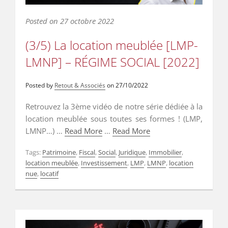
Posted on
27 octobre 2022
(3/5) La location meublée [LMP-
LMNP] – RÉGIME SOCIAL [2022]
Posted by
Retout & Associés
on
27/10/2022
Retrouvez la 3ème vidéo de notre série dédiée à la
location meublée sous toutes ses formes ! (LMP,
LMNP…) …
Read More
…
Read More
Tags:
Patrimoine
,
Fiscal
,
Social
,
Juridique
,
Immobilier
,
location meublée
,
Investissement
,
LMP
,
LMNP
,
location
nue
,
locatif