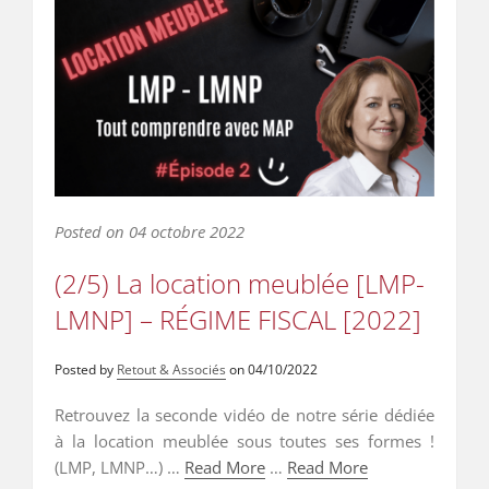
Posted on
04 octobre 2022
(2/5) La location meublée [LMP-
LMNP] – RÉGIME FISCAL [2022]
Posted by
Retout & Associés
on
04/10/2022
Retrouvez la seconde vidéo de notre série dédiée
à la location meublée sous toutes ses formes !
(LMP, LMNP…) …
Read More
…
Read More