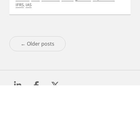
comptes et à chaque constatation d’un indice de
IFRS
,
IAS
perte de valeur. Petite revue de détails. …
Read More
…
Read More
← Older posts
Mentions Légales
Confidentialité des données
Politique de cookies
2026 © Retout & Associés