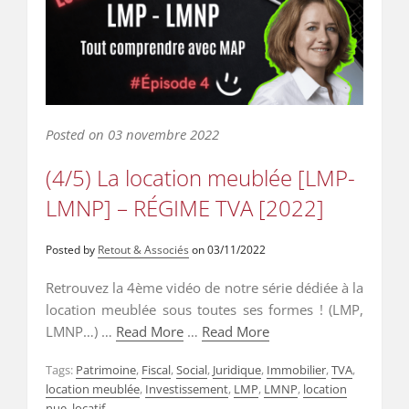
Posted on
03 novembre 2022
(4/5) La location meublée [LMP-
LMNP] – RÉGIME TVA [2022]
Posted by
Retout & Associés
on
03/11/2022
Retrouvez la 4ème vidéo de notre série dédiée à la
location meublée sous toutes ses formes ! (LMP,
LMNP…) …
Read More
…
Read More
Tags:
Patrimoine
,
Fiscal
,
Social
,
Juridique
,
Immobilier
,
TVA
,
location meublée
,
Investissement
,
LMP
,
LMNP
,
location
nue
,
locatif