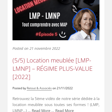
Posted on
21 novembre 2022
(5/5) Location meublée [LMP-
LMNP] – RÉGIME PLUS-VALUE
[2022]
Posted by
Retout & Associés
on
21/11/2022
Retrouvez la 5ème vidéo de notre série dédiée à la
location meublée sous toutes ses formes ! (LMP,
LMNP…) …
Read More
…
Read More