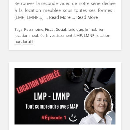
Retrouvez la seconde vidéo de notre série dédiée
à la location meublée sous toutes ses formes !
(LMP, LMNP…) …
Read More
…
Read More
Tags:
Patrimoine
,
Fiscal
,
Social
,
Juridique
,
Immobilier
,
location meublée
,
Investissement
,
LMP
,
LMNP
,
location
nue
,
locatif