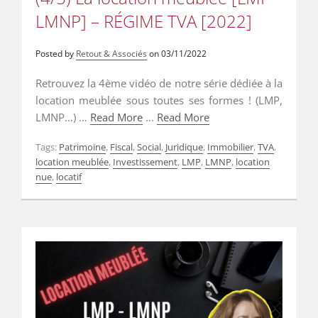
LMNP] – RÉGIME TVA [2022]
Posted by
Retout & Associés
on
03/11/2022
Retrouvez la 4ème vidéo de notre série dédiée à la
location meublée sous toutes ses formes ! (LMP,
LMNP…) …
Read More
…
Read More
Tags:
Patrimoine
,
Fiscal
,
Social
,
Juridique
,
Immobilier
,
TVA
,
location meublée
,
Investissement
,
LMP
,
LMNP
,
location
nue
,
locatif