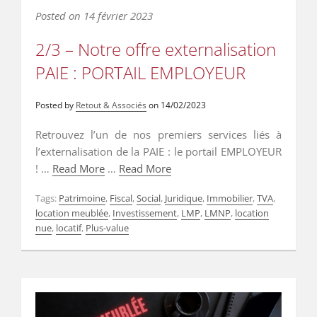
Posted on
14 février 2023
2/3 – Notre offre externalisation
PAIE : PORTAIL EMPLOYEUR
Posted by
Retout & Associés
on
14/02/2023
Retrouvez l’un de nos premiers services liés à
l’externalisation de la PAIE : le portail EMPLOYEUR
! …
Read More
…
Read More
Tags:
Patrimoine
,
Fiscal
,
Social
,
Juridique
,
Immobilier
,
TVA
,
location meublée
,
Investissement
,
LMP
,
LMNP
,
location
nue
,
locatif
,
Plus-value