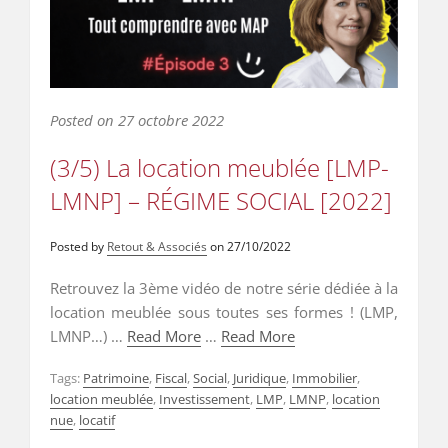
Posted on
27 octobre 2022
(3/5) La location meublée [LMP-
LMNP] – RÉGIME SOCIAL [2022]
Posted by
Retout & Associés
on
27/10/2022
Retrouvez la 3ème vidéo de notre série dédiée à la
location meublée sous toutes ses formes ! (LMP,
LMNP…) …
Read More
…
Read More
Tags:
Patrimoine
,
Fiscal
,
Social
,
Juridique
,
Immobilier
,
location meublée
,
Investissement
,
LMP
,
LMNP
,
location
nue
,
locatif