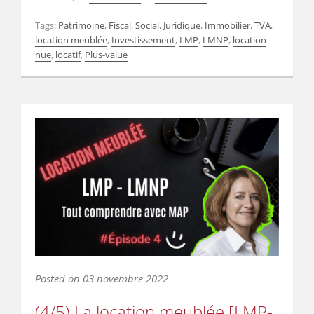
Tags:
Patrimoine
,
Fiscal
,
Social
,
Juridique
,
Immobilier
,
TVA
,
location meublée
,
Investissement
,
LMP
,
LMNP
,
location
nue
,
locatif
,
Plus-value
Posted on
03 novembre 2022
(4/5) La location meublée [LMP-