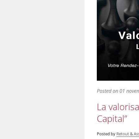
Posted on
01 nove
La valoris
Capital”
Posted by
Retout & As