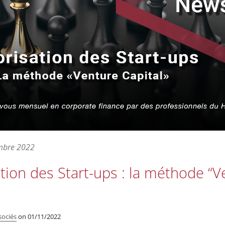
mbre 2022
ation des Start-ups : la méthode “
sociés
on
01/11/2022