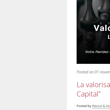
Posted on
01 nove
La valoris
Capital”
Posted by
Retout & As