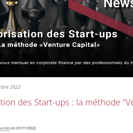
mbre 2022
ation des Start-ups : la méthode “
sociés
on
01/11/2022