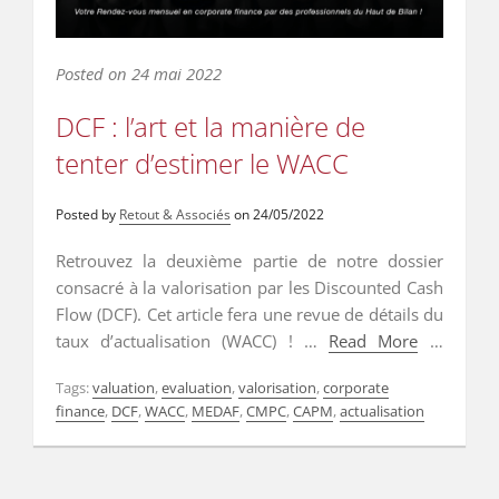
Posted on
24 mai 2022
DCF : l’art et la manière de
tenter d’estimer le WACC
Posted by
Retout & Associés
on
24/05/2022
Retrouvez la deuxième partie de notre dossier
consacré à la valorisation par les Discounted Cash
Flow (DCF). Cet article fera une revue de détails du
taux d’actualisation (WACC) ! …
Read More
…
Read More
Tags:
valuation
,
evaluation
,
valorisation
,
corporate
finance
,
DCF
,
WACC
,
MEDAF
,
CMPC
,
CAPM
,
actualisation