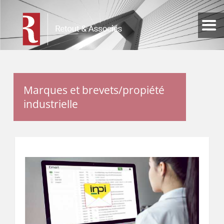
Marques et brevets/propiété
industrielle