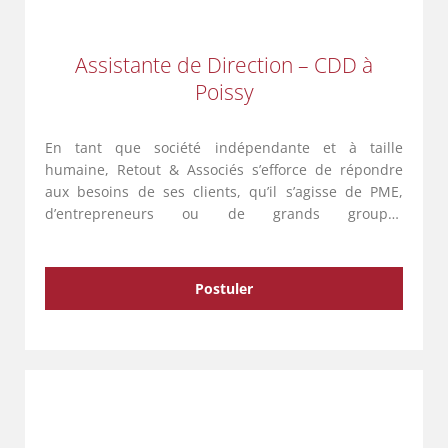
Assistante de Direction – CDD à
Poissy
En tant que société indépendante et à taille
humaine, Retout & Associés s’efforce de répondre
aux besoins de ses clients, qu’il s’agisse de PME,
d’entrepreneurs ou de grands groupes
internationaux. Avec une équipe de 135
collaborateurs répartis sur cinq entités …
Postuler