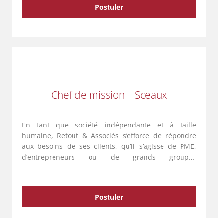
Postuler
Chef de mission – Sceaux
En tant que société indépendante et à taille
humaine, Retout & Associés s’efforce de répondre
aux besoins de ses clients, qu’il s’agisse de PME,
d’entrepreneurs ou de grands groupes
internationaux. Avec une équipe de 140
collaborateurs répartis sur cinq entités …
Postuler