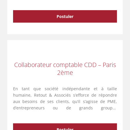
commercial. Venez rejoindre une équipe jeune et
dynamique ! VOTRE PROFIL : En tant …
Postuler
Collaborateur comptable CDD – Paris
2ème
En tant que société indépendante et à taille
humaine, Retout & Associés s’efforce de répondre
aux besoins de ses clients, qu’il s’agisse de PME,
d’entrepreneurs ou de grands groupes
internationaux. Avec une équipe de 135
collaborateurs répartis sur cinq entités …
Postuler