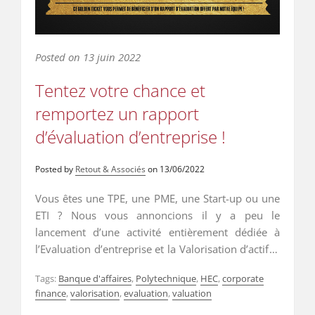
Posted on
13 juin 2022
Tentez votre chance et
remportez un rapport
d’évaluation d’entreprise !
Posted by
Retout & Associés
on
13/06/2022
Vous êtes une TPE, une PME, une Start-up ou une
ETI ? Nous vous annoncions il y a peu le
lancement d’une activité entièrement dédiée à
l’Evaluation d’entreprise et la Valorisation d’actifs ,
baptisée RETOUT EVALXP. Nous vous proposons
Tags:
Banque d'affaires
,
Polytechnique
,
HEC
,
corporate
aujourd’hui …
Read More
finance
,
valorisation
,
evaluation
,
valuation