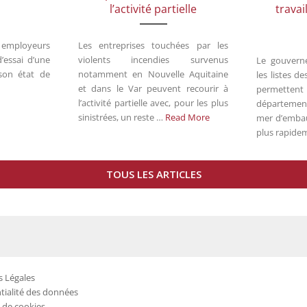
l’activité partielle
travai
ux employeurs
Les entreprises touchées par les
’essai d’une
violents incendies survenus
Le gouvern
son état de
notamment en Nouvelle Aquitaine
les listes d
et dans le Var peuvent recourir à
permetten
l’activité partielle avec, pour les plus
départemen
sinistrées, un reste …
Read More
mer d’embau
plus rapide
TOUS LES ARTICLES
 Légales
tialité des données
e de cookies