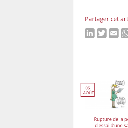
Partager cet art
LinkedIn
Twitter
Emai
05
AOÛT
Rupture de la p
d’essai d’une s