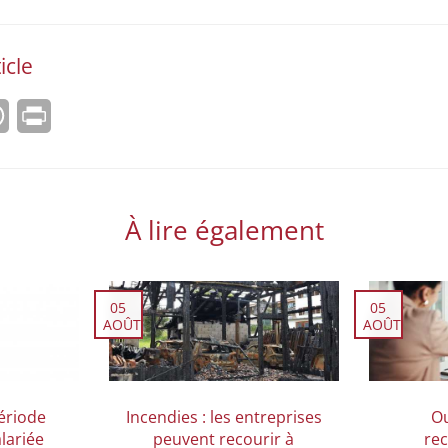
icle
l
WhatsApp
Print
À lire également
05
05
AOÛT
AOÛT
ériode
Incendies : les entreprises
Ou
alariée
peuvent recourir à
re