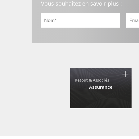
Vous souhaitez en savoir plus :
Retout & Associés
Assurance
22, rue Boissière
75116 Paris
01 84 25 50 00