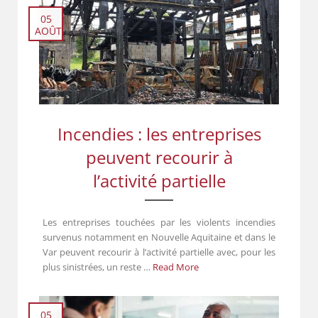
05
AOÛT
Incendies : les entreprises
peuvent recourir à
l’activité partielle
Les entreprises touchées par les violents incendies
survenus notamment en Nouvelle Aquitaine et dans le
Var peuvent recourir à l’activité partielle avec, pour les
plus sinistrées, un reste …
Read More
05