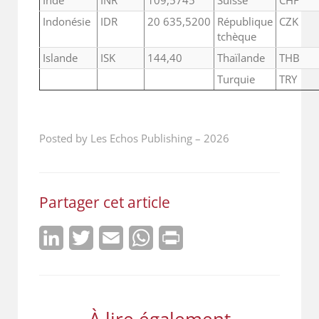
Inde
INR
109,5745
Suisse
CHF
Indonésie
IDR
20 635,5200
République
CZK
tchèque
Islande
ISK
144,40
Thaïlande
THB
Turquie
TRY
Posted by Les Echos Publishing
–
2026
Partager cet article
LinkedIn
Twitter
Email
WhatsApp
Print