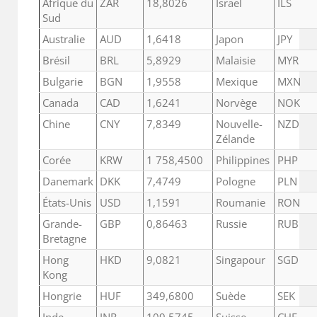
Afrique du
ZAR
18,8026
Israël
ILS
Sud
Australie
AUD
1,6418
Japon
JPY
Brésil
BRL
5,8929
Malaisie
MYR
Bulgarie
BGN
1,9558
Mexique
MXN
Canada
CAD
1,6241
Norvège
NOK
Chine
CNY
7,8349
Nouvelle-
NZD
Zélande
Corée
KRW
1 758,4500
Philippines
PHP
Danemark
DKK
7,4749
Pologne
PLN
États-Unis
USD
1,1591
Roumanie
RON
Grande-
GBP
0,86463
Russie
RUB
Bretagne
Hong
HKD
9,0821
Singapour
SGD
Kong
Hongrie
HUF
349,6800
Suède
SEK