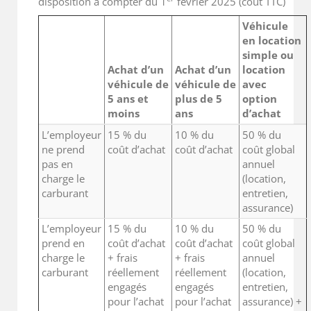
disposition à compter du 1
février 2025 (coût TTC)
Véhicule
en location
simple ou
Achat d’un
Achat d’un
location
véhicule de
véhicule de
avec
5 ans et
plus de 5
option
moins
ans
d’achat
L’employeur
15 % du
10 % du
50 % du
ne prend
coût d’achat
coût d’achat
coût global
pas en
annuel
charge le
(location,
carburant
entretien,
assurance)
L’employeur
15 % du
10 % du
50 % du
prend en
coût d’achat
coût d’achat
coût global
charge le
+ frais
+ frais
annuel
carburant
réellement
réellement
(location,
engagés
engagés
entretien,
pour l’achat
pour l’achat
assurance) +