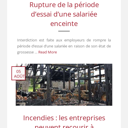
Rupture de la période
d’essai d’une salariée
enceinte
Interdiction est faite aux employeurs de rompre la
période d’essai d’une salariée en raison de son état de
grossesse …
Read More
05
AOÛT
Incendies : les entreprises
peuvent recourir à