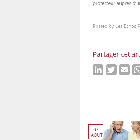
protecteur auprès d’u
Posted by Les Echos P
Partager cet art
LinkedIn
Twitter
Emai
07
AOÛT