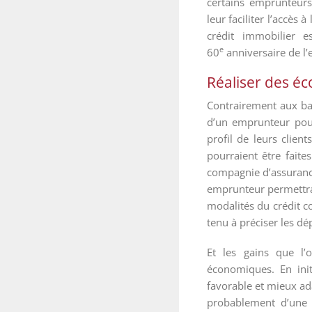
certains emprunteurs 
leur faciliter l’accès
crédit immobilier 
e
60
anniversaire de l
Réaliser des éc
Contrairement aux ban
d’un emprunteur pour 
profil de leurs clien
pourraient être fait
compagnie d’assurance.
emprunteur permettrai
modalités du crédit c
tenu à préciser les dé
Et les gains que l
économiques. En ini
favorable et mieux ada
probablement d’une 