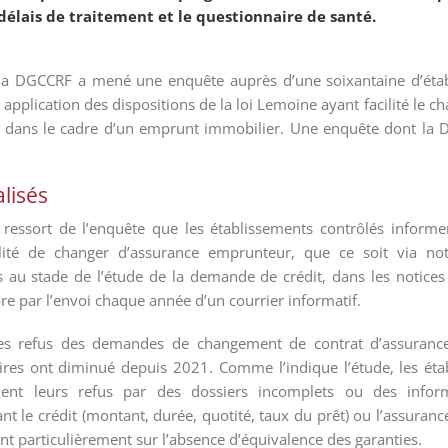
élais de traitement et le questionnaire de santé.
la DGCCRF a mené une enquête auprès d’une soixantaine d’étab
 application des dispositions de la loi Lemoine ayant facilité le
 dans le cadre d’un emprunt immobilier. Une enquête dont la D
lisés
l ressort de l’enquête que les établissements contrôlés inform
bilité de changer d’assurance emprunteur, que ce soit via no
 au stade de l’étude de la demande de crédit, dans les notices
re par l’envoi chaque année d’un courrier informatif.
, les refus des demandes de changement de contrat d’assuranc
ires ont diminué depuis 2021. Comme l’indique l’étude, les éta
lement leurs refus par des dossiers incomplets ou des infor
 le crédit (montant, durée, quotité, taux du prêt) ou l’assurance 
ent particulièrement sur l’absence d’équivalence des garanties.