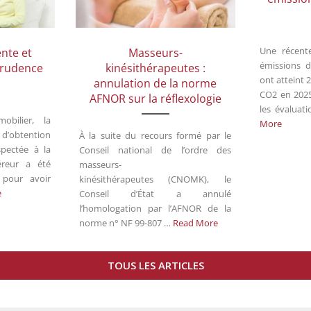
Une récent
nte et
Masseurs-
émissions 
prudence
kinésithérapeutes :
ont atteint 
!
annulation de la norme
CO2 en 2025
AFNOR sur la réflexologie
les évaluat
bilier, la
More
d’obtention
À la suite du recours formé par le
spectée à la
Conseil national de l’ordre des
éreur a été
masseurs-
 pour avoir
kinésithérapeutes (CNOMK), le
e
Conseil d’État a annulé
l’homologation par l’AFNOR de la
norme n° NF 99-807 …
Read More
TOUS LES ARTICLES