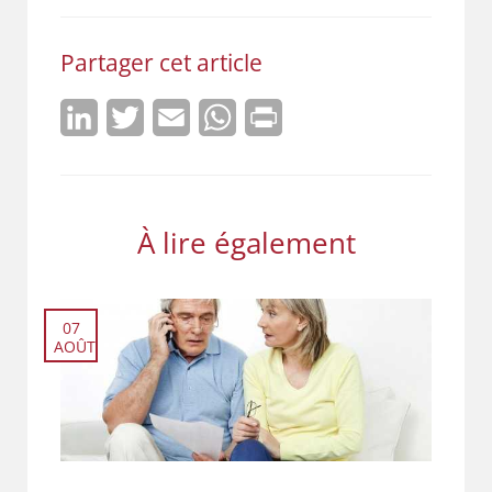
Partager cet article
LinkedIn
Twitter
Email
WhatsApp
Print
À lire également
07
AOÛT